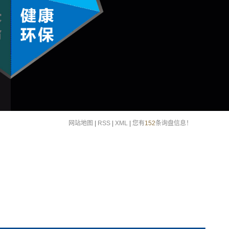
网站地图
|
RSS
|
XML
|
您有
152
条询盘信息！