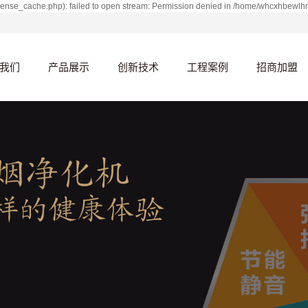
ense_cache.php): failed to open stream: Permission denied in /home/whcxhbewlh
我们
产品展示
创新技术
工程案例
招商加盟
简介
家用
核心技术
家用案例
历程
商用
研发基地
商用案例
荣誉
文化
长事迹